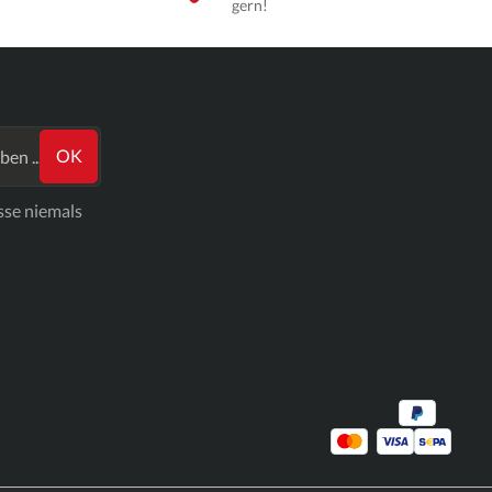
gern!
OK
sse niemals