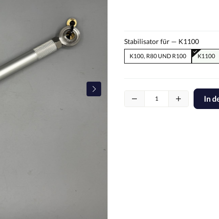
Stabilisator für —
K1100
K100, R80 UND R100
K1100
In 