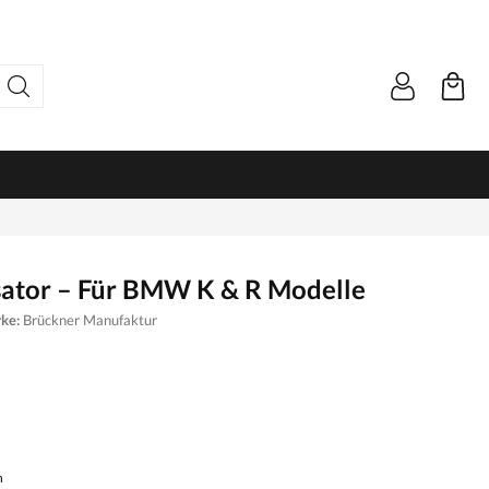
KEVLAR HEMDEN
isator – Für BMW K & R Modelle
HANDTUCH
ke:
Brückner Manufaktur
n