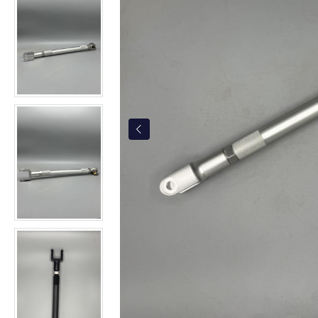
Kabelbäume & Kabelkits
Ladegeräte
DIY
Amaturen & Lenker
Amaturen
Spiegel
Lenker
Gabeln & Gabelbrücken
Fahrwerk & Fußrasten
Heckrahmen
Räder
Kennzeichenhalter
Instrumente
Ledersitze
Tank
Motorradtaschen
Ersatz - Motor - Schrauben -Adapter