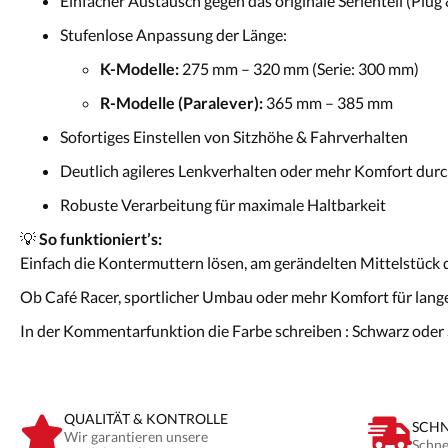
Einfacher Austausch gegen das originale Serienteil (Plug 
Stufenlose Anpassung der Länge:
K-Modelle:
275 mm – 320 mm (Serie: 300 mm)
R-Modelle (Paralever):
365 mm – 385 mm
Sofortiges Einstellen von Sitzhöhe & Fahrverhalten
Deutlich agileres Lenkverhalten oder mehr Komfort du
Robuste Verarbeitung für maximale Haltbarkeit
💡
So funktioniert’s:
Einfach die Kontermuttern lösen, am gerändelten Mittelstück d
Ob Café Racer, sportlicher Umbau oder mehr Komfort für lange T
In der Kommentarfunktion die Farbe schreiben : Schwarz oder 
QUALITÄT & KONTROLLE
SCHN
Wir garantieren unsere
Schne