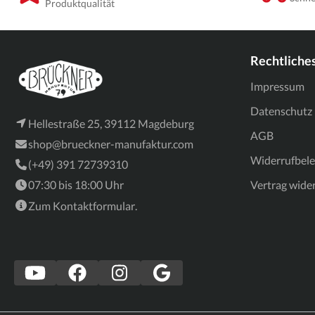
Produktqualität
Rechtliche
Impressum
Datenschutz
Hellestraße 25, 39112 Magdeburg
AGB
shop@brueckner-manufaktur.com
Widerrufbel
(+49) 391 72739310
07:30 bis 18:00 Uhr
Vertrag wide
Zum
Kontaktformular
.